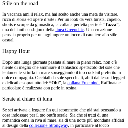
Stile on the road
In vacanza ami il relax, ma hai scelto anche una meta da visitare,
ricca di storia ed opere d’arte? Per un look da vera turista, capello,
shorts e scarpe da ginnastica, la collana perfetta per te è
“Tazza”
,
una dei tanti eco-bijoux della
linea Greenchic
. Una creazione
pensata proprio per un aggiungere un tocco di carattere allo stile
casual.
Happy Hour
Dopo una lunga giornata passata al mare in pieno relax, non c’è
niente di meglio che ammirare il fantastico spettacolo del sole che
lentamente si tuffa in mare sorseggiando il tuo cocktail preferito in
dolce compagnia. Occhiali da sole specchiati, abiti dai tessuti leggeri
e delicati e soprattutto lei:
“Obi”
, la
collana Freemind.
Raffinata e
particolare è realizzata con perle in resina.
Serate al chiaro di luna
Se sei arrivata a leggere fin qui scommetto che già stai pensando a
cosa indossare per il tuo outfit serale. Sia che si tratti di una
romantica cena in riva al mare, sia di una notte più mondana affidati
al design della
collezione Strongway
, in particolare al tocco