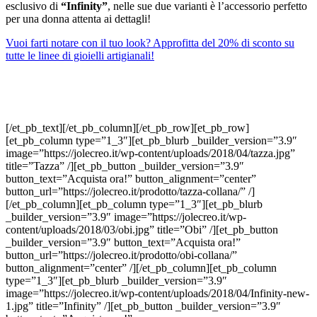
esclusivo di
“Infinity”
, nelle sue due varianti è l’accessorio perfetto
per una donna attenta ai dettagli!
Vuoi farti notare con il tuo look? Approfitta del 20% di sconto su
tutte le linee di gioielli artigianali!
[/et_pb_text][/et_pb_column][/et_pb_row][et_pb_row]
[et_pb_column type=”1_3″][et_pb_blurb _builder_version=”3.9″
image=”https://jolecreo.it/wp-content/uploads/2018/04/tazza.jpg”
title=”Tazza” /][et_pb_button _builder_version=”3.9″
button_text=”Acquista ora!” button_alignment=”center”
button_url=”https://jolecreo.it/prodotto/tazza-collana/” /]
[/et_pb_column][et_pb_column type=”1_3″][et_pb_blurb
_builder_version=”3.9″ image=”https://jolecreo.it/wp-
content/uploads/2018/03/obi.jpg” title=”Obi” /][et_pb_button
_builder_version=”3.9″ button_text=”Acquista ora!”
button_url=”https://jolecreo.it/prodotto/obi-collana/”
button_alignment=”center” /][/et_pb_column][et_pb_column
type=”1_3″][et_pb_blurb _builder_version=”3.9″
image=”https://jolecreo.it/wp-content/uploads/2018/04/Infinity-new-
1.jpg” title=”Infinity” /][et_pb_button _builder_version=”3.9″