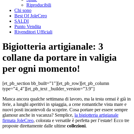
Riproducibili
Chi sono
Best Of JoleCreo
SALDI
Punto Vendita
Rivenditori Ufficiali
Bigiotteria artigianale: 3
collane da portare in valigia
per ogni momento!
[et_pb_section bb_built=”1″][et_pb_row][et_pb_column
type=”4_4″][et_pb_text _builder_version=”3.9″]
Manca ancora qualche settimana di lavoro, ma la testa ormai è già in
ferie, a lunghi aperitivi in spiaggia, a cene romantiche vista mare e
nuovi posti incantevoli da scoprire. Cosa portare per essere sempre
glamour anche in vacanza? Semplice,
la bigiotteria artigianale
firmata JoleCreo
, colorata e versatile è perfetta per l’estate! Ecco tre
proposte direttamente dalle ultime
collezioni
.