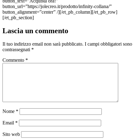
button_text=”Acquista ora!”
button_url=”https://jolecreo.it/prodotto/infinity-collana/”
button_alignment=”center” /][/et_pb_column][/et_pb_row]
[/et_pb_section]
Lascia un commento
Il tuo indirizzo email non sarà pubblicato.
I campi obbligatori sono
contrassegnati
*
Commento
*
Nome
*
Email
*
Sito web