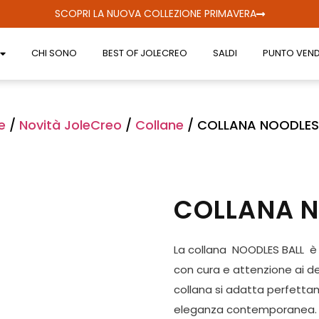
SCOPRI LA NUOVA COLLEZIONE PRIMAVERA
CHI SONO
BEST OF JOLECREO
SALDI
PUNTO VEND
e
/
Novità JoleCreo
/
Collane
/ COLLANA NOODLES
COLLANA N
La collana NOODLES BALL è
con cura e attenzione ai de
collana si adatta perfetta
eleganza contemporanea. Fe