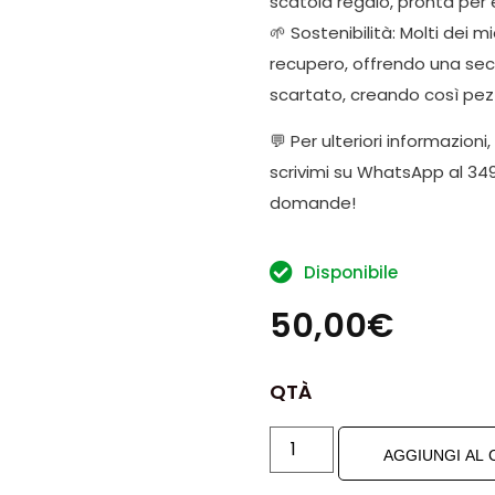
scatola regalo, pronta per
🌱 Sostenibilità: Molti dei mi
recupero, offrendo una sec
scartato, creando così pezzi
💬 Per ulteriori informazioni
scrivimi su WhatsApp al 349
domande!
Disponibile
50,00
€
QTÀ
AGGIUNGI AL