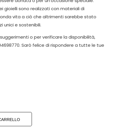
 essere donata o per un’occasione speciale.
ei gioielli sono realizzati con materiali di
onda vita a ciò che altrimenti sarebbe stato
 unici e sostenibili.
, suggerimenti o per verificare la disponibilità,
4698770. Sarò felice di rispondere a tutte le tue
 CARRELLO