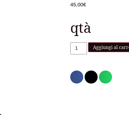
45,00
€
qtà
Aggiungi al carr
i