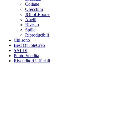
Collane
Orecchini
JOhoLEborse
Anelli
Rivesto
Spille
Riproducibili
Chi sono
Best Of JoleCreo
SALDI
Punto Vendita
Rivenditori Ufficiali