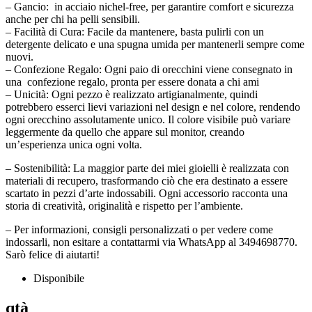
– Gancio: in acciaio nichel-free, per garantire comfort e sicurezza
anche per chi ha pelli sensibili.
– Facilità di Cura: Facile da mantenere, basta pulirli con un
detergente delicato e una spugna umida per mantenerli sempre come
nuovi.
– Confezione Regalo: Ogni paio di orecchini viene consegnato in
una confezione regalo, pronta per essere donata a chi ami
– Unicità: Ogni pezzo è realizzato artigianalmente, quindi
potrebbero esserci lievi variazioni nel design e nel colore, rendendo
ogni orecchino assolutamente unico. Il colore visibile può variare
leggermente da quello che appare sul monitor, creando
un’esperienza unica ogni volta.
– Sostenibilità: La maggior parte dei miei gioielli è realizzata con
materiali di recupero, trasformando ciò che era destinato a essere
scartato in pezzi d’arte indossabili. Ogni accessorio racconta una
storia di creatività, originalità e rispetto per l’ambiente.
– Per informazioni, consigli personalizzati o per vedere come
indossarli, non esitare a contattarmi via WhatsApp al 3494698770.
Sarò felice di aiutarti!
Disponibile
qtà