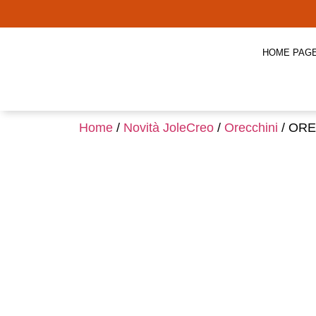
HOME PAG
Home
/
Novità JoleCreo
/
Orecchini
/ OR