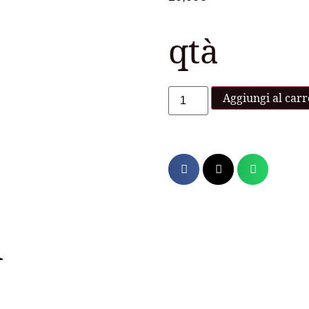
qtà
Aggiungi al carr
i